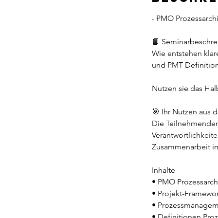
- PMO Prozessarchi
📘 Seminarbeschr
Wie entstehen klar
und PMT Definition
Nutzen sie das Halb
🎯 Ihr Nutzen aus
Die Teilnehmenden 
Verantwortlichkeite
Zusammenarbeit im
Inhalte
• PMO Prozessarchi
• Projekt-Framewo
• Prozessmanagem
• Definitionen Pro