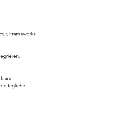
ktur, Frameworks
.
tegrieren.
 klare
die tägliche