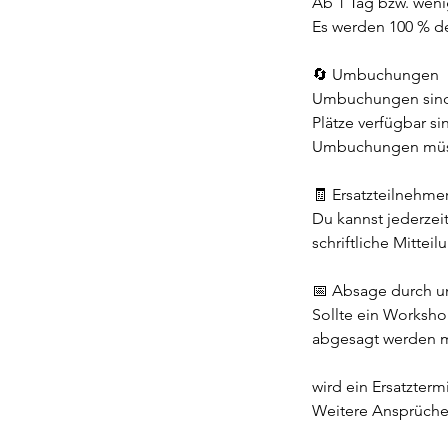
Ab 1 Tag bzw. weni
Es werden 100 % de
🔄 Umbuchungen
Umbuchungen sind –
Plätze verfügbar si
Umbuchungen müssen
🧾 Ersatzteilnehme
Du kannst jederzei
schriftliche Mittei
📅 Absage durch un
Sollte ein Worksho
abgesagt werden 
wird ein Ersatzter
Weitere Ansprüche 