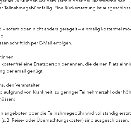
ger als 24 Stunden vor dem Termin oder bei Nichterscheinen:
r Teilnahmegebühr fällig. Eine Rückerstattung ist ausgeschloss
 sofern oben nicht anders geregelt – einmalig kostenfrei mögl
nd.
 schriftlich per E‑Mail erfolgen.
r:innen
t kostenfrei eine Ersatzperson benennen, die deinen Platz einn
lung per email genügt.
s, den Veranstalter
p aufgrund von Krankheit, zu geringer Teilnehmerzahl oder hö
müssen:
min angeboten oder die Teilnahmegebühr wird vollständig erstat
(z. B. Reise‑ oder Übernachtungskosten) sind ausgeschlossen.