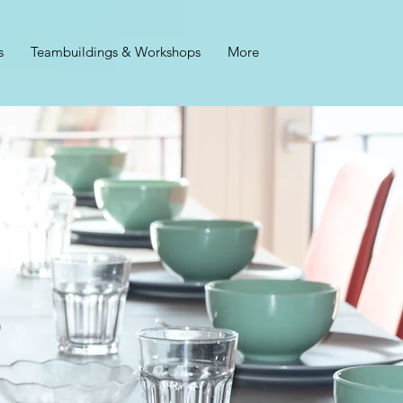
s
Teambuildings & Workshops
More
P