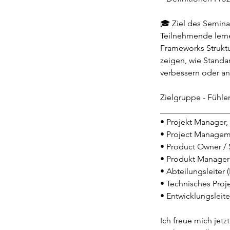
🎓 Ziel des Semina
Teilnehmende lerne
Frameworks Strukt
zeigen, wie Standar
verbessern oder anw
Zielgruppe - Fühle
_________________
• Projekt Manager, 
• Project Managem
• Product Owner /
• Produkt Manager
• Abteilungsleiter
• Technisches Pro
• Entwicklungsleit
Ich freue mich jet