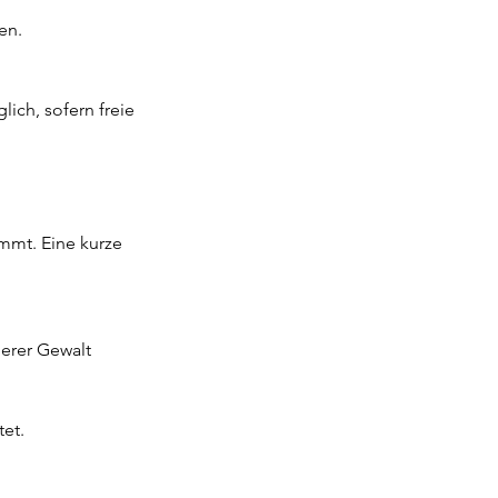
en.
ich, sofern freie
immt. Eine kurze
herer Gewalt
tet.